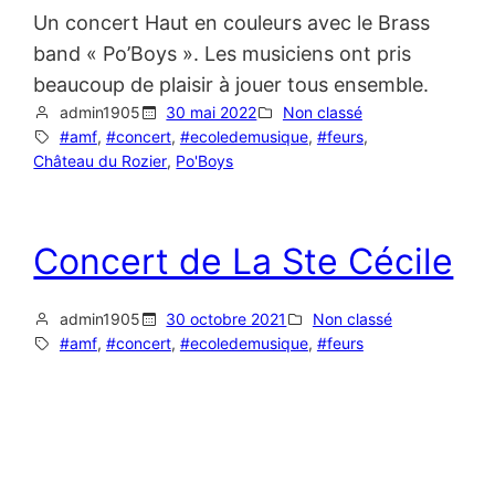
Un concert Haut en couleurs avec le Brass
band « Po’Boys ». Les musiciens ont pris
beaucoup de plaisir à jouer tous ensemble.
admin1905
30 mai 2022
Non classé
#amf
, 
#concert
, 
#ecoledemusique
, 
#feurs
, 
Château du Rozier
, 
Po'Boys
Concert de La Ste Cécile
admin1905
30 octobre 2021
Non classé
#amf
, 
#concert
, 
#ecoledemusique
, 
#feurs