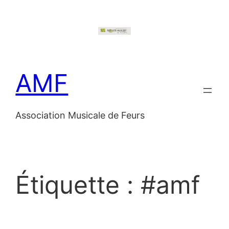
Aller
au
contenu
AMF
Association Musicale de Feurs
Étiquette :
#amf