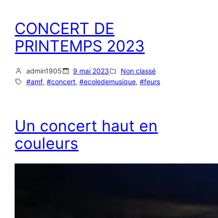
CONCERT DE
PRINTEMPS 2023
admin1905
9 mai 2023
Non classé
#amf
, 
#concert
, 
#ecoledemusique
, 
#feurs
Un concert haut en
couleurs